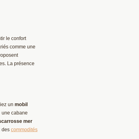
r le confort
variés comme une
oposent
es. La présence
riez un
mobil
e une cabane
scarrosse mer
c des
commodités