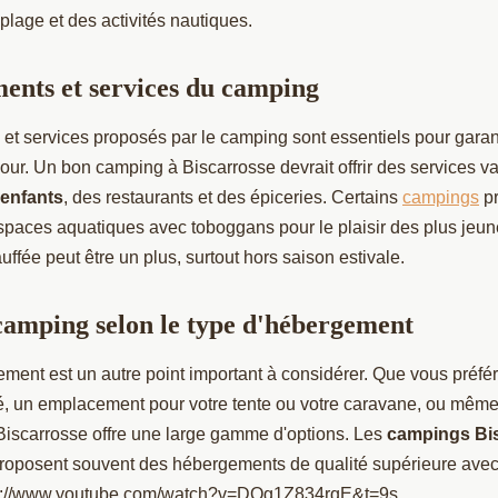
plage et des activités nautiques.
ents et services du camping
t services proposés par le camping sont essentiels pour garanti
jour. Un bon camping à Biscarrosse devrait offrir des services 
 enfants
, des restaurants et des épiceries. Certains
campings
pr
paces aquatiques avec toboggans pour le plaisir des plus jeun
uffée peut être un plus, surtout hors saison estivale.
camping selon le type d'hébergement
ment est un autre point important à considérer. Que vous préfé
é, un emplacement pour votre tente ou votre caravane, ou mêm
 Biscarrosse offre une large gamme d'options. Les
campings Bi
proposent souvent des hébergements de qualité supérieure ave
://www.youtube.com/watch?v=DOg1Z834rqE&t=9s