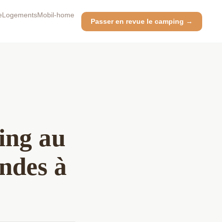
e
Logements
Mobil-home
Passer en revue le camping →
ing au
andes à