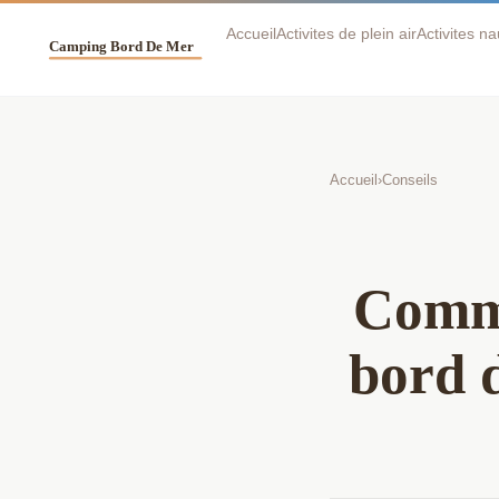
Accueil
Activites de plein air
Activites n
Accueil
›
Conseils
Comme
bord d