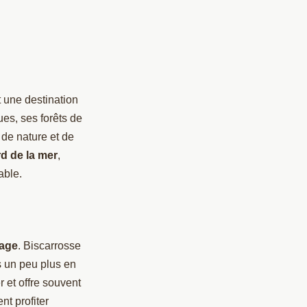
 une destination
es, ses forêts de
 de nature et de
d de la mer
,
able.
lage
. Biscarrosse
es un peu plus en
r et offre souvent
nt profiter