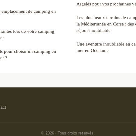
Argelès pour vos prochaines v
n emplacement de camping en
Les plus beaux terrains de cam
la Méditerranée en Corse : des 
séjour inoubliable
urantes lors de votre camping
er
Une aventure inoubliable en c
mer en Occitanie
ils pour choisir un camping en
er ?
act
© 2026 · Tous droits réservés.