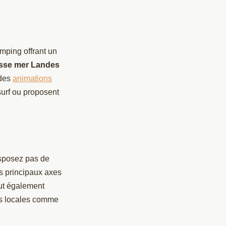
amping offrant un
sse mer Landes
 des
animations
surf ou proposent
isposez pas de
es principaux axes
eut également
ons locales comme