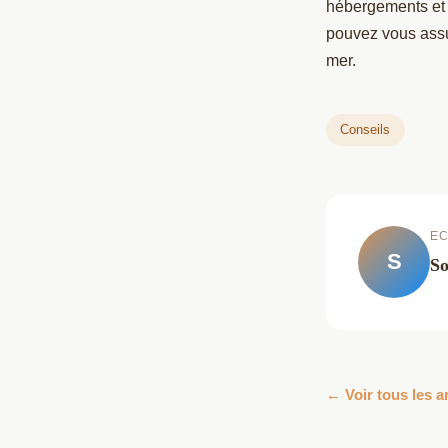
hébergements et 
pouvez vous assu
mer.
Conseils
EC
S
So
← Voir tous les a