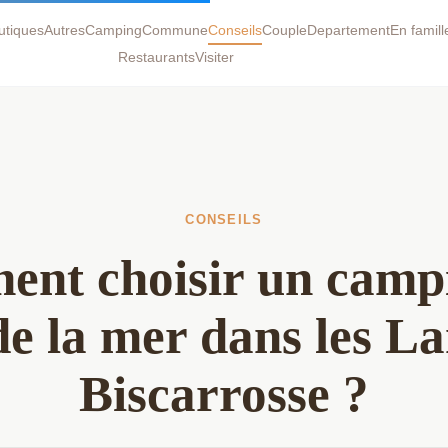
autiques
Autres
Camping
Commune
Conseils
Couple
Departement
En famill
Restaurants
Visiter
CONSEILS
nt choisir un camp
e la mer dans les L
Biscarrosse ?