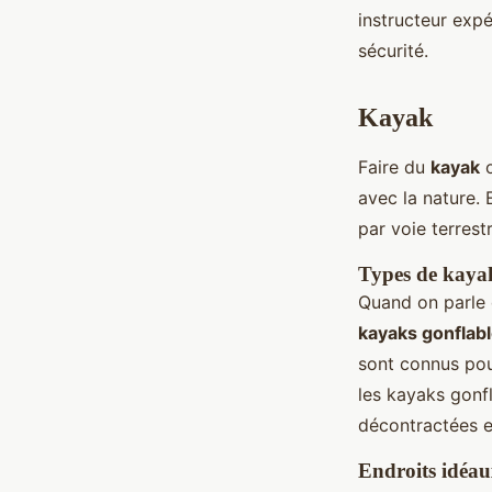
instructeur exp
sécurité.
Kayak
Faire du
kayak
o
avec la nature.
par voie terrestr
Types de kayak
Quand on parle d
kayaks gonflab
sont connus pou
les kayaks gonfl
décontractées et
Endroits idéau