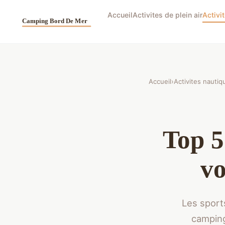
Accueil
Activites de plein air
Activi
Accueil
›
Activites nautiq
Top 5
vo
Les sport
camping