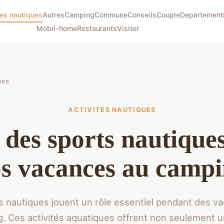
tes nautiques
Autres
Camping
Commune
Conseils
Couple
Departement
Mobil-home
Restaurants
Visiter
ues
ACTIVITES NAUTIQUES
 des sports nautique
s vacances au camp
s nautiques jouent un rôle essentiel pendant des v
. Ces activités aquatiques offrent non seulement 