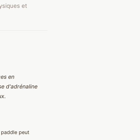
hysiques et
ces en
e d'adrénaline
ux.
e paddle peut