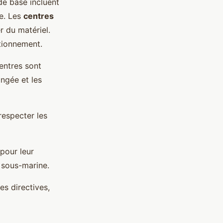
de base incluent
ue. Les
centres
r du matériel.
tionnement.
entres sont
ongée et les
respecter les
pour leur
e sous-marine.
es directives,