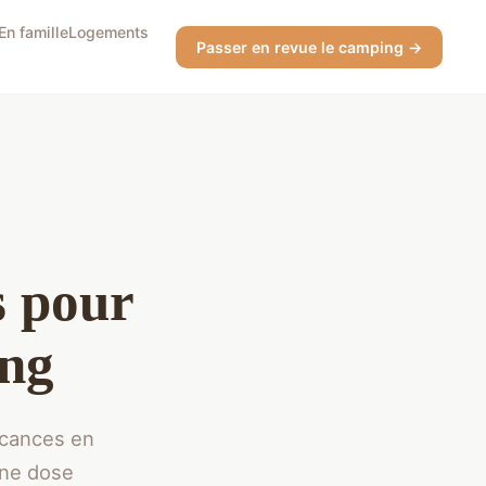
En famille
Logements
Passer en revue le camping →
s pour
ing
acances en
une dose