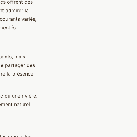
acs offrent des
nt admirer la
 courants variés,
imentés
pants, mais
de partager des
fre la présence
c ou une rivière,
ment naturel.
les merveilles