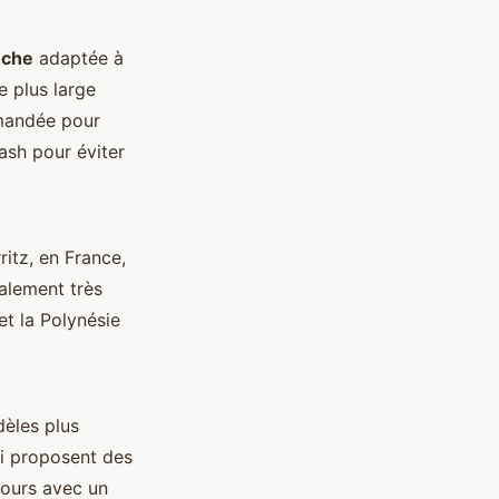
nche
adaptée à
e plus large
mandée pour
ash pour éviter
ritz, en France,
alement très
et la Polynésie
dèles plus
ui proposent des
cours avec un