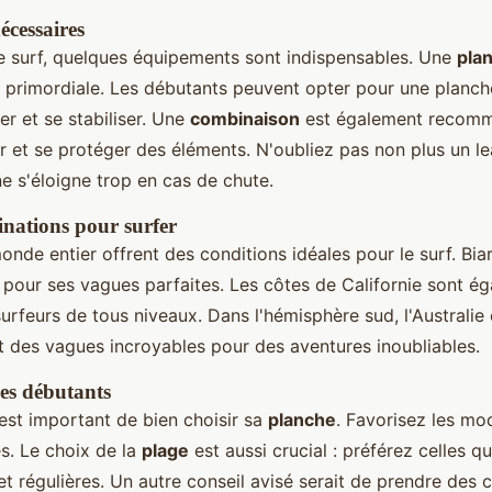
cessaires
le surf, quelques équipements sont indispensables. Une
pla
t primordiale. Les débutants peuvent opter pour une planch
er et se stabiliser. Une
combinaison
est également recom
r et se protéger des éléments. N'oubliez pas non plus un le
e s'éloigne trop en cas de chute.
inations pour surfer
nde entier offrent des conditions idéales pour le surf. Biar
 pour ses vagues parfaites. Les côtes de Californie sont ég
surfeurs de tous niveaux. Dans l'hémisphère sud, l'Australie 
nt des vagues incroyables pour des aventures inoubliables.
les débutants
 est important de bien choisir sa
planche
. Favorisez les mo
s. Le choix de la
plage
est aussi crucial : préférez celles q
t régulières. Un autre conseil avisé serait de prendre des 