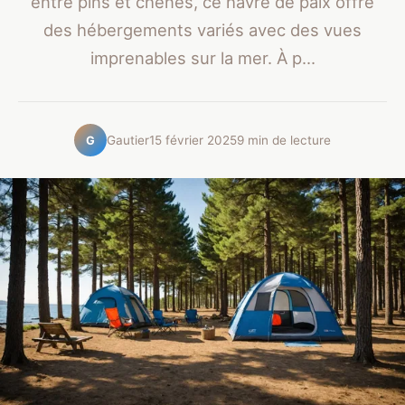
entre pins et chênes, ce havre de paix offre
des hébergements variés avec des vues
imprenables sur la mer. À p...
Gautier
15 février 2025
9 min de lecture
G